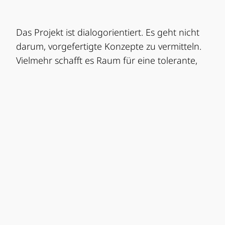
Das Projekt ist dialogorientiert. Es geht nicht
darum, vorgefertigte Konzepte zu vermitteln.
Vielmehr schafft es Raum für eine tolerante,
friedfertige Gesellschaft. Allein 2024 erhielten
200 junge Menschen ein W³-Zertifikat, das sie
als Wissensträger*innen auszeichnet. Über
3.000 Jugendliche wurden in über 200
Veranstaltungen erreicht. Reichlich Power, um
die Ideen eines friedlichen, gleichberechtigten
Zusammenlebens zu fördern und nach außen
zu tragen.
Gestartet 2020 in Rosenheim, wird W³
inzwischen auch in Bamberg-Coburg,